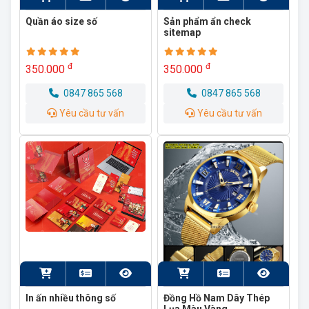
Quần áo size số
Sản phẩm ẩn check
sitemap
đ
đ
350.000
350.000
0847 865 568
0847 865 568
Yêu cầu tư vấn
Yêu cầu tư vấn
In ấn nhiều thông số
Đồng Hồ Nam Dây Thép