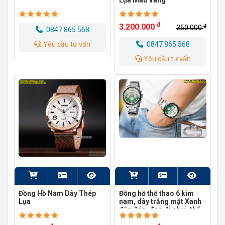
Lụa Màu Vàng
đ
3.200.000
đ
350.000
0847 865 568
Yêu cầu tư vấn
0847 865 568
Yêu cầu tư vấn
Đồng Hồ Nam Dây Thép
Đồng hồ thể thao 6 kim
Lụa
nam, dây trắng mặt Xanh
độc đáo, đeo đi chơi, thể
thao, học tập...